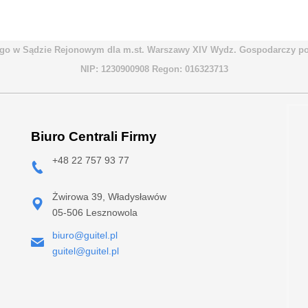
go w Sądzie Rejonowym dla m.st. Warszawy XIV Wydz. Gospodarczy pod
NIP: 1230900908 Regon: 016323713
Biuro Centrali Firmy
+48 22 757 93 77
Żwirowa 39, Władysławów
05-506 Lesznowola
biuro@guitel.pl
guitel@guitel.pl