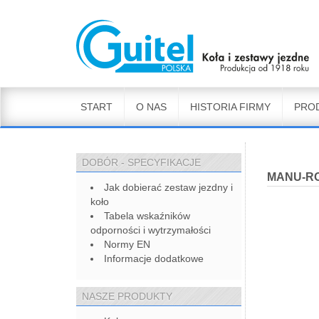
START
O NAS
HISTORIA FIRMY
PRO
DOBÓR - SPECYFIKACJE
MANU-RO
Jak dobierać zestaw jezdny i
koło
Tabela wskaźników
odporności i wytrzymałości
Normy EN
Informacje dodatkowe
NASZE PRODUKTY