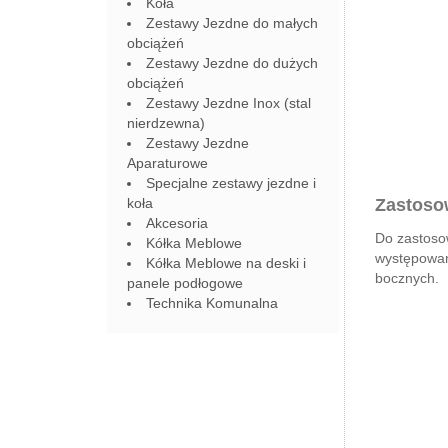
Koła
Zestawy Jezdne do małych
obciążeń
Zestawy Jezdne do dużych
obciążeń
Zestawy Jezdne Inox (stal
nierdzewna)
Zestawy Jezdne
Aparaturowe
Specjalne zestawy jezdne i
koła
Zastoso
Akcesoria
Do zastoso
Kółka Meblowe
występowan
Kółka Meblowe na deski i
bocznych.
panele podłogowe
Technika Komunalna