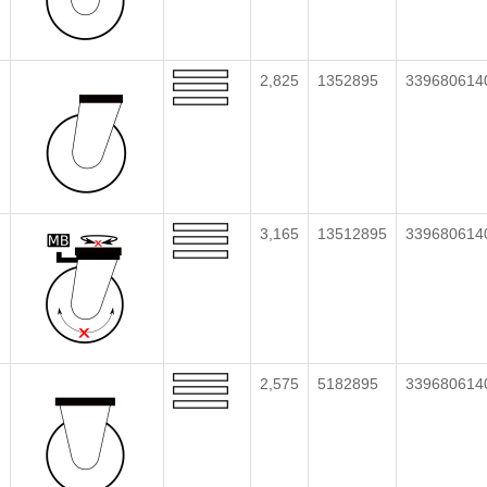
2,825
1352895
339680614
3,165
13512895
339680614
2,575
5182895
339680614