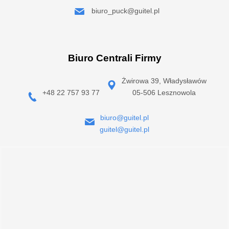
biuro_puck@guitel.pl
Biuro Centrali Firmy
Żwirowa 39, Władysławów
+48 22 757 93 77
05-506 Lesznowola
biuro@guitel.pl
guitel@guitel.pl