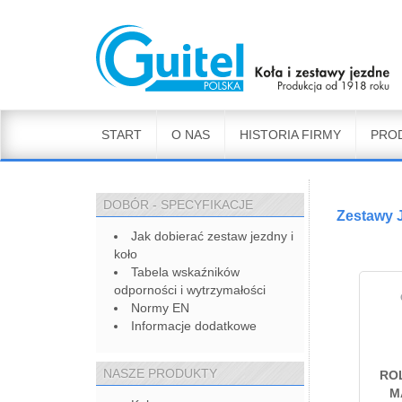
START
O NAS
HISTORIA FIRMY
PRO
DOBÓR - SPECYFIKACJE
Zestawy J
Jak dobierać zestaw jezdny i
koło
Tabela wskaźników
odporności i wytrzymałości
Normy EN
Informacje dodatkowe
NASZE PRODUKTY
RO
M