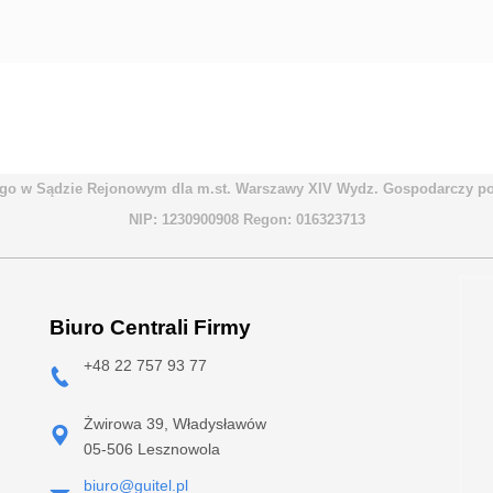
go w Sądzie Rejonowym dla m.st. Warszawy XIV Wydz. Gospodarczy pod
NIP: 1230900908 Regon: 016323713
Biuro Centrali Firmy
+48 22 757 93 77
Żwirowa 39, Władysławów
05-506 Lesznowola
biuro@guitel.pl