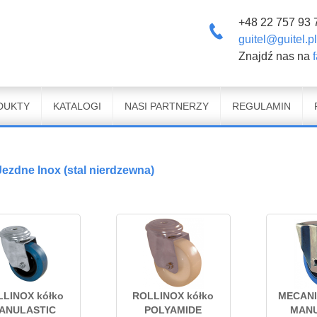
+48 22 757 93 
guitel@guitel.pl
Znajdź nas na
DUKTY
KATALOGI
NASI PARTNERZY
REGULAMIN
ezdne Inox (stal nierdzewna)
LLINOX kółko
ROLLINOX kółko
MECANI
ANULASTIC
POLYAMIDE
MANU