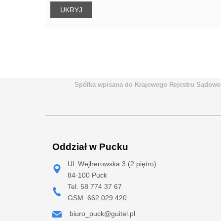
Spółka wpisana do Krajowego Rejestru Sądowe
Oddział w Pucku
Ul. Wejherowska 3 (2 piętro)
84-100 Puck
Tel. 58 774 37 67
GSM: 662 029 420
biuro_puck@guitel.pl