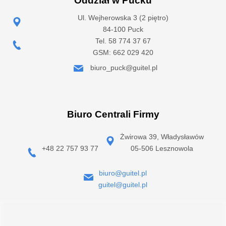
Oddział w Pucku
Ul. Wejherowska 3 (2 piętro)
84-100 Puck
Tel. 58 774 37 67
GSM: 662 029 420
biuro_puck@guitel.pl
Biuro Centrali Firmy
Żwirowa 39, Władysławów
+48 22 757 93 77
05-506 Lesznowola
biuro@guitel.pl
guitel@guitel.pl