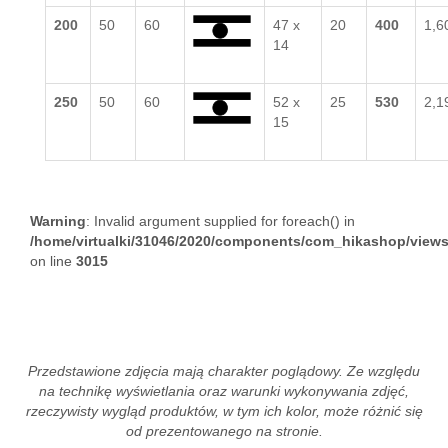
200
50
60
47 x
20
400
1,6
14
250
50
60
52 x
25
530
2,1
15
Warning
: Invalid argument supplied for foreach() in
/home/virtualki/31046/2020/components/com_hikashop/views
on line
3015
Przedstawione zdjęcia mają charakter poglądowy. Ze względu
na technikę wyświetlania oraz warunki wykonywania zdjęć,
rzeczywisty wygląd produktów, w tym ich kolor, może różnić się
od prezentowanego na stronie.