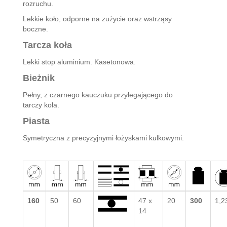
rozruchu.
Lekkie koło, odporne na zużycie oraz wstrząsy
boczne.
Tarcza koła
Lekki stop aluminium. Kasetonowa.
Bieżnik
Pełny, z czarnego kauczuku przylegającego do
tarczy koła.
Piasta
Symetryczna z precyzyjnymi łożyskami kulkowymi.
160
50
60
47 x
20
300
1,2
14